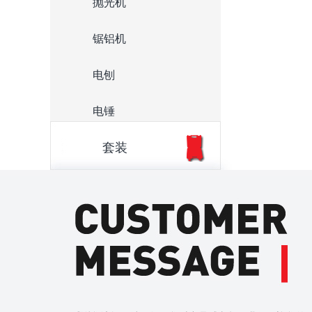
抛光机
锯铝机
电刨
电锤
套装